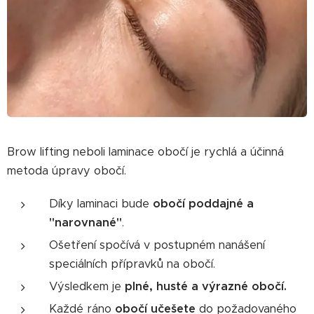
Brow lifting neboli laminace obočí je rychlá a účinná
metoda úpravy obočí.
Díky laminaci bude
obočí poddajné a
"narovnané"
.
Ošetření spočívá v postupném nanášení
speciálních přípravků na obočí.
Výsledkem je
plné, husté a výrazné obočí.
Každé ráno
obočí učešete
do požadovaného