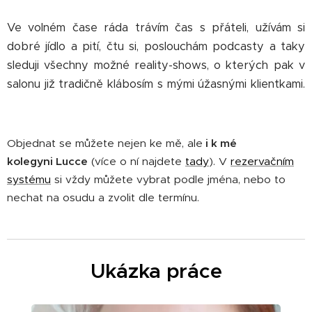
Ve volném čase ráda trávím čas s přáteli, užívám si
dobré jídlo a pití, čtu si, poslouchám podcasty a taky
sleduji všechny možné reality-shows, o kterých pak v
salonu již tradičně klábosím s mými úžasnými klientkami.
😇
Objednat se můžete nejen ke mě, ale
i k mé
kolegyni
Lucce
(více o ní najdete
tady
). V
rezervačním
systému
si vždy můžete vybrat podle jména, nebo to
nechat na osudu a zvolit dle termínu.
Ukázka práce