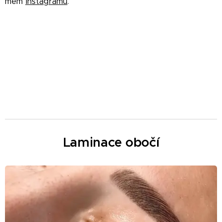
mém
Instagramu
.
Laminace obočí