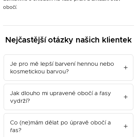
obočí.
Nejčastější otázky našich klientek
Je pro mě lepší barvení hennou nebo
kosmetickou barvou?
Klasická kosmetická barva:
Jak dlouho mi upravené obočí a řasy
Barví pouze chloupky, nikoli kůži
vydrží?
Vydrží cca 4 týdny
Obočí:
Výsledek je přirozenější a jemnější
Co (ne)mám dělat po úpravě obočí a
Ideální pro ty, kdo chtějí zvýraznit již
✨Barvení klasickou barvou: 4 - 5 týdnů na
řas?
existující obočí
chloupkách