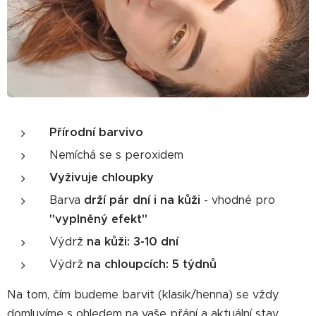
Přírodní barvivo
Nemíchá se s peroxidem
Vyživuje chloupky
Barva
drží pár dní i na kůži
- vhodné pro
"vyplněný efekt"
Výdrž
na kůži: 3-10 dní
Výdrž
na chloupcích: 5 týdnů
Na tom, čím budeme barvit (klasik/henna) se vždy
domluvíme s ohledem na vaše přání a aktuální stav